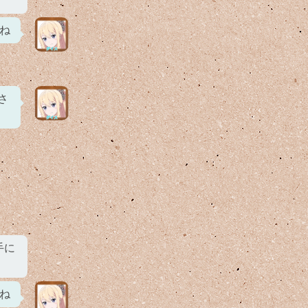
ね
さ
手に
ね