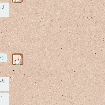
しま
・)
を削
い