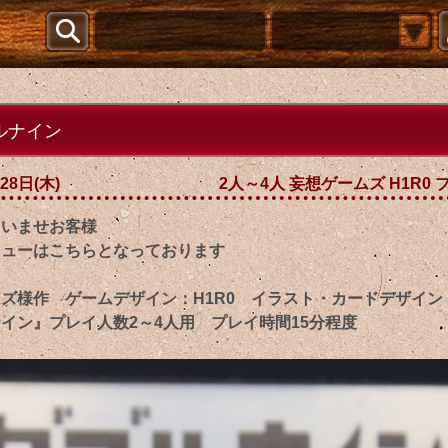
ルナイン
28日(木)
2人～4人 妄想ゲームズ H1R0
ゃいませお客様
ニューはこちらとなっております
ムズ様作 ゲームデザイン：H1R0 イラスト・カードデザイ
イン』プレイ人数2～4人用 プレイ時間15分程度