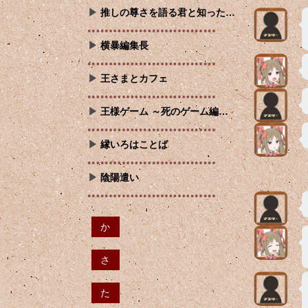
推しの尊さを語る君と知った…
横暴編集長
王さまとカフェ
王様ゲーム ～死のゲーム編…
縁いろはことば
陰陽遣い
か
さ
た