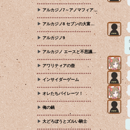
アルカジノ7～アノマフィア…
アルカジノ8 セブンの大富…
アルカジノ9
アルカジノ エースと不思議…
アワリティアの壺
インサイダーゲーム
オレたちパイレーツ！
俺の鍋
大どろぼうとズルい騎士