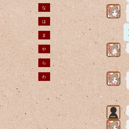
な
は
ま
や
ら
わ