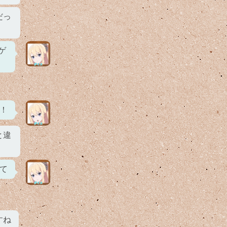
だっ
ゲ
！
と違
て
すね