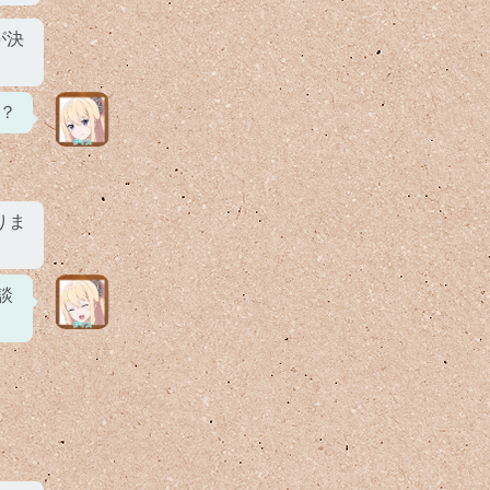
が決
？
りま
談