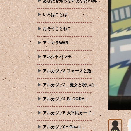
あなたを知らないあなたの隣…
いろはことば
おそうじとねこ
アニカラWAR
アネクトパンチ
アルカジノ2 フォースと危…
アルカジノ3～魔女と呪いの…
アルカジノ4 BLOODY…
アルカジノ5 大平民カード…
アルカジノ6〜Black …