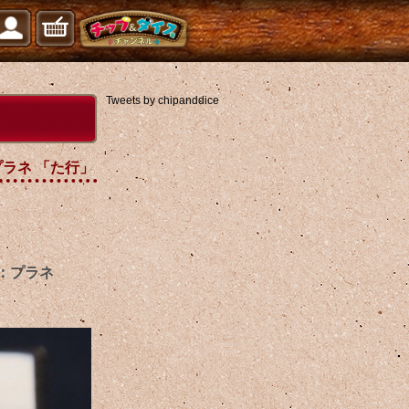
Tweets by chipanddice
 プラネ 「た行」
ン：プラネ