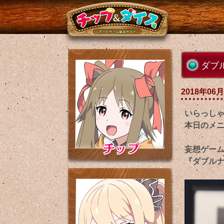
ダブ
2018年06月
いらっし
本日のメ
妄想ゲー
『ダブルナ