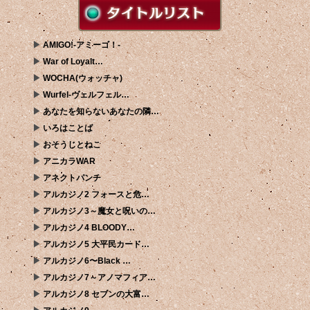
AMIGO!-アミーゴ！-
War of Loyalt…
WOCHA(ウォッチャ)
Wurfel-ヴェルフェル…
あなたを知らないあなたの隣…
いろはことば
おそうじとねこ
アニカラWAR
アネクトパンチ
アルカジノ2 フォースと危…
アルカジノ3～魔女と呪いの…
アルカジノ4 BLOODY…
アルカジノ5 大平民カード…
アルカジノ6〜Black …
アルカジノ7～アノマフィア…
アルカジノ8 セブンの大富…