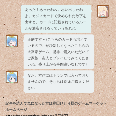
あった！あったわね。思い出したわ
よ。カジノカードで決められた数字を
出すと、カードに記載されているルー
ルが適応されるっていうあれね
正解です～♪こちらのカードも増えて
いるので、ぜひ新しくなったこちらの
大富豪ゲーム。是非ご購入いただいて
ご家族・友人とプレイしてみてくださ
いね。盛り上がる事間違いなしです♪
なお、本作にはトランプは入っており
ませんので、そちらは別途ご購入くだ
さい
記事を読んで気になった方は岸田ひとり様のゲームマーケット
ホームページ
https://gamemarket.jp/game/173677