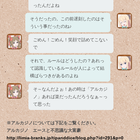
ったんだよね
そうだったの。この前遅刻したのはそ
ういう事だったのね♪
ごめん！ごめん！笑顔で詰めてこない
で
それで、ルールはどうしたの？あれっ
て認識しているルールが人によって結
構ばらつきがあるのよね
そ～なんだよぉ！あの時は「アルカジ
ノ」あれば楽だったんだろうなぁ～っ
て思った
※アルカジノについては下記をご覧ください。
アルカジノ エースと不思議な大富豪
http://limia-branks.jp/tipanddice/blog.php?id=291&p=0