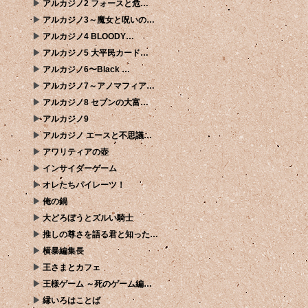
アルカジノ2 フォースと危…
アルカジノ3～魔女と呪いの…
アルカジノ4 BLOODY…
アルカジノ5 大平民カード…
アルカジノ6〜Black …
アルカジノ7～アノマフィア…
アルカジノ8 セブンの大富…
アルカジノ9
アルカジノ エースと不思議…
アワリティアの壺
インサイダーゲーム
オレたちパイレーツ！
俺の鍋
大どろぼうとズルい騎士
推しの尊さを語る君と知った…
横暴編集長
王さまとカフェ
王様ゲーム ～死のゲーム編…
縁いろはことば