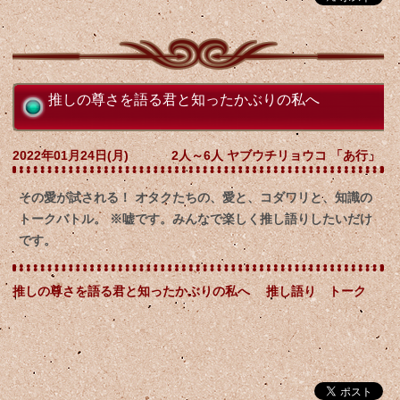
推しの尊さを語る君と知ったかぶりの私へ
2022年01月24日(月)
2人～6人 ヤブウチリョウコ 「あ行」
その愛が試される！ オタクたちの、愛と、コダワリと、知識の
トークバトル。 ※嘘です。みんなで楽しく推し語りしたいだけ
です。
推しの尊さを語る君と知ったかぶりの私へ 推し語り トーク