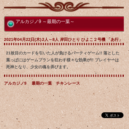
アルカジノ9 ～最期の一葉～
2021年04月22日(木)
2人～8人 岸田ひとり ひよこ２号機 「あ行」
21枚目のカードを引いた人が負けるパーティゲーム!! 落とした
葉っぱにはゲームプランを狂わす様々な効果が!! プレイヤーは
死神となり、少女の魂を弄びます。
アルカジノ9 最期の一葉 チキンレース