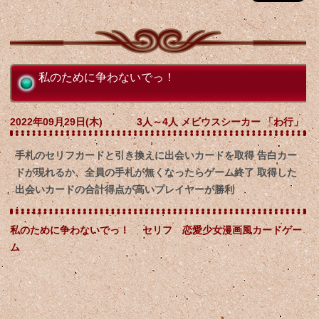
私のために争わないでっ！
2022年09月29日(木)
3人～4人 メビウスシーカー 「わ行」
手札のセリフカードと引き換えに出会いカードを取得 告白カー
ドが現れるか、全員の手札が無くなったらゲーム終了 取得した
出会いカードの合計得点が高いプレイヤーが勝利
私のために争わないでっ！ セリフ 恋愛少女漫画風カードゲー
ム