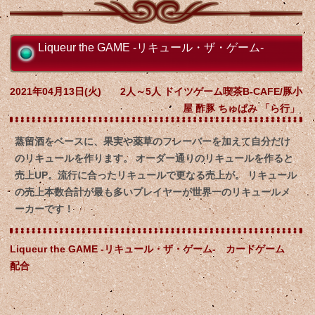
Liqueur the GAME -リキュール・ザ・ゲーム-
2021年04月13日(火)
2人～5人 ドイツゲーム喫茶B-CAFE/豚小
屋 酢豚 ちゅぱみ 「ら行」
蒸留酒をベースに、果実や薬草のフレーバーを加えて自分だけ
のリキュールを作ります。 オーダー通りのリキュールを作ると
売上UP。流行に合ったリキュールで更なる売上が。 リキュール
の売上本数合計が最も多いプレイヤーが世界一のリキュールメ
ーカーです！
Liqueur the GAME -リキュール・ザ・ゲーム- カードゲーム
配合