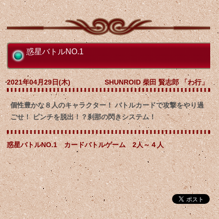
惑星バトルNO.1
2021年04月29日(木)
SHUNROID 柴田 賢志郎 「わ行」
個性豊かな８人のキャラクター！ バトルカードで攻撃をやり過
ごせ！ ピンチを脱出！？刹那の閃きシステム！
惑星バトルNO.1 カードバトルゲーム 2人～４人