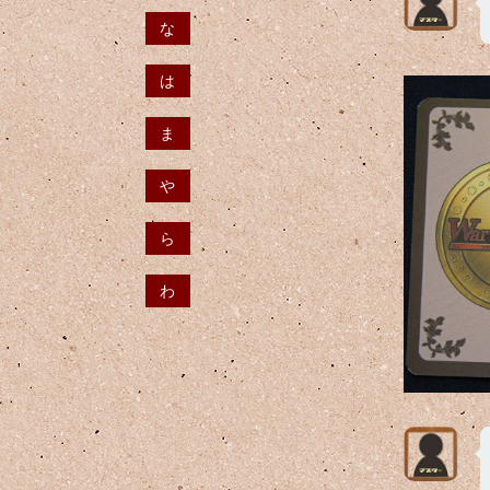
な
は
ま
や
ら
わ