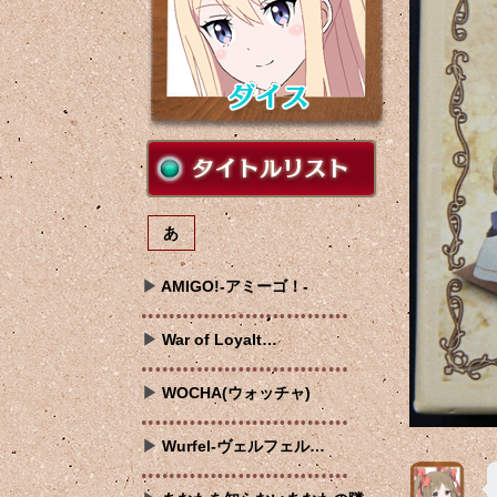
あ
AMIGO!-アミーゴ！-
War of Loyalt…
WOCHA(ウォッチャ)
Wurfel-ヴェルフェル…