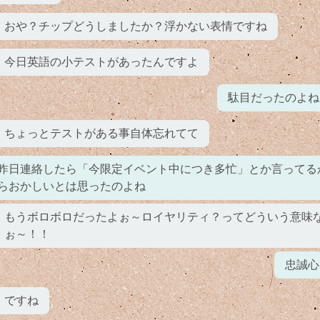
おや？チップどうしましたか？浮かない表情ですね
今日英語の小テストがあったんですよ
駄目だったのよね
ちょっとテストがある事自体忘れてて
昨日連絡したら「今限定イベント中につき多忙」とか言ってる
らおかしいとは思ったのよね
もうボロボロだったよぉ～ロイヤリティ？ってどういう意味
ぉ～！！
忠誠心
ですね