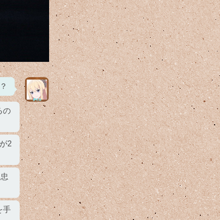
？
るの
が2
る忠
を手