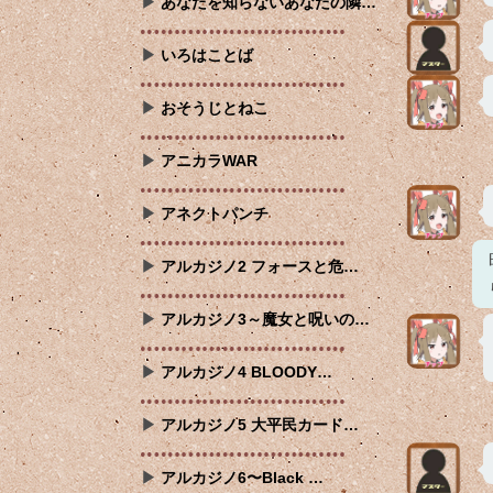
あなたを知らないあなたの隣…
いろはことば
おそうじとねこ
アニカラWAR
アネクトパンチ
アルカジノ2 フォースと危…
アルカジノ3～魔女と呪いの…
アルカジノ4 BLOODY…
アルカジノ5 大平民カード…
アルカジノ6〜Black …