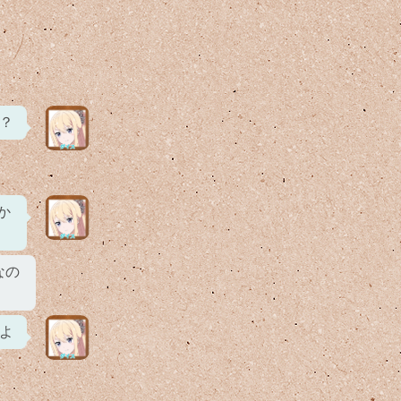
？
か
なの
よ