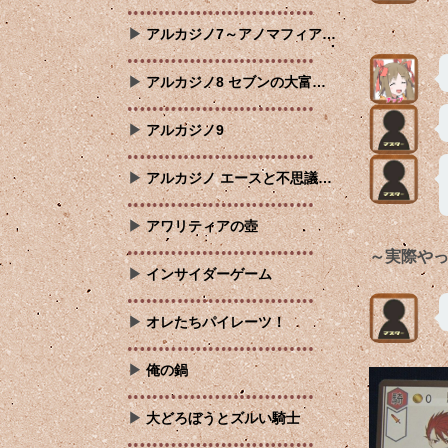
アルカジノ7～アノマフィア…
アルカジノ8 セブンの大富…
アルカジノ9
アルカジノ エースと不思議…
アワリティアの壺
～実際や
インサイダーゲーム
オレたちパイレーツ！
俺の鍋
大どろぼうとズルい騎士