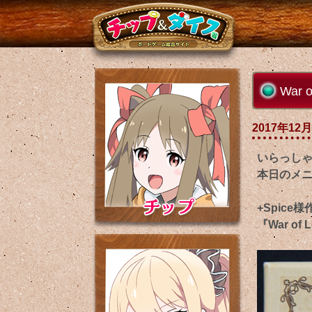
War
2017年12月
いらっし
本日のメ
+Spice
『War o