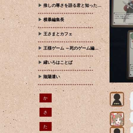
推しの尊さを語る君と知った…
横暴編集長
王さまとカフェ
王様ゲーム ～死のゲーム編…
縁いろはことば
陰陽遣い
か
さ
た