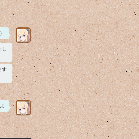
）
をし
ます
よ