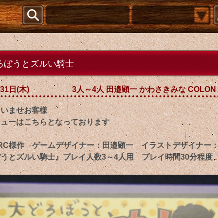
ろぼうとズルい騎士
31日(木)
3人～4人 田邉顕一 かわさきみな COLON
ゃいませお客様
ニューはこちらとなっております
 ARC様作 ゲームデザイナー：田邉顕一 イラストデザイナー
うとズルい騎士』プレイ人数3～4人用 プレイ時間30分程度