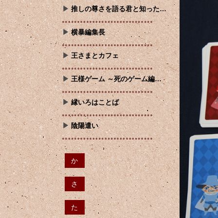
推しの尊さを語る君と知った…
横暴編集長
王さまとカフェ
王様ゲーム ～死のゲーム編…
縁いろはことば
陰陽遣い
か
さ
た