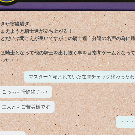
起きた窃盗騒ぎ。
捕まえようと騎士達が立ち上がる！
だとだいぶ聞こえが良いですがこの騎士達自分達の名声の為に
ーは騎士となって他の騎士を出し抜く事を目指すゲームとなっ
行った・・・
マスター？頼まれていた在庫チェック終わったわ
こっちも掃除終了～♪
二人ともご苦労様です
・・・