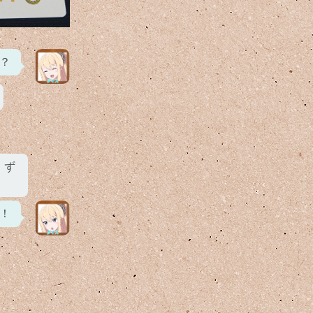
？
。ず
！