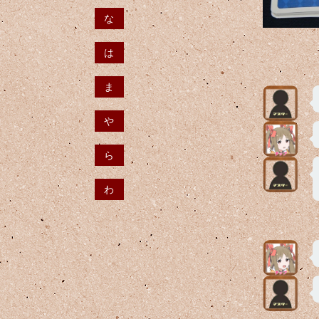
な
は
ま
や
ら
わ