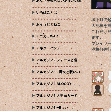
あなたを知らないあなたの隣…
いろはことば
城下町で
おそうじとねこ
大泥棒を
これだけ
アニカラWAR
ます。
プレイヤ
アネクトパンチ
泥棒何処
アルカジノ2 フォースと危…
アルカジノ3～魔女と呪いの…
アルカジノ4 BLOODY…
アルカジノ5 大平民カード…
アルカジノ6〜Black …