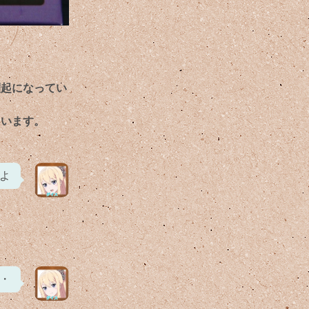
躍起になってい
ています。
よ
・