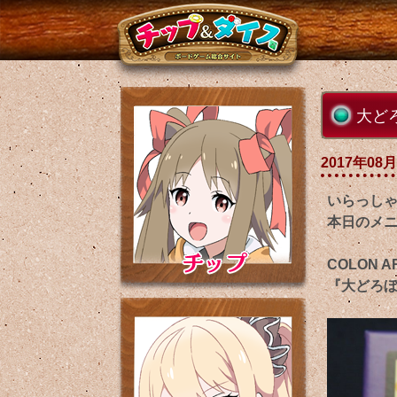
大ど
2017年08月
いらっし
本日のメ
COLON
『大どろぼ