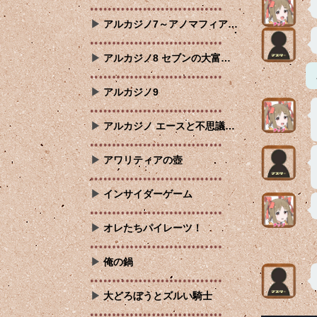
アルカジノ7～アノマフィア…
アルカジノ8 セブンの大富…
アルカジノ9
アルカジノ エースと不思議…
アワリティアの壺
インサイダーゲーム
オレたちパイレーツ！
俺の鍋
大どろぼうとズルい騎士