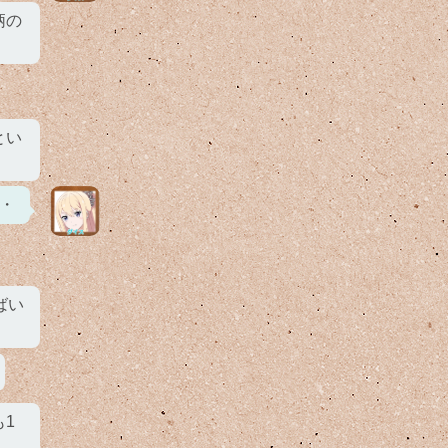
柄の
とい
・
ばい
1