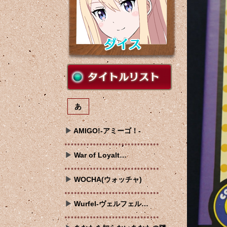
あ
AMIGO!-アミーゴ！-
War of Loyalt…
WOCHA(ウォッチャ)
Wurfel-ヴェルフェル…