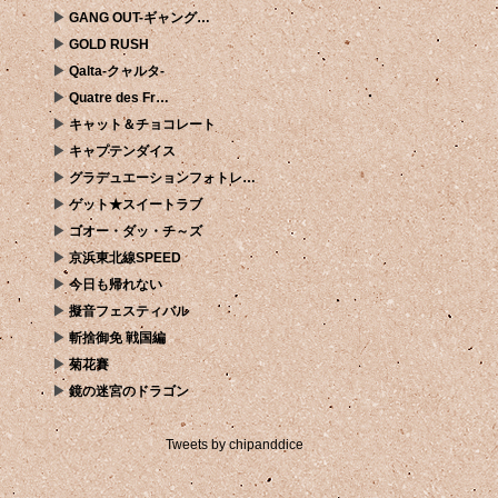
GANG OUT-ギャング…
GOLD RUSH
Qalta-クャルタ-
Quatre des Fr…
キャット＆チョコレート
キャプテンダイス
グラデュエーションフォトレ…
ゲット★スイートラブ
ゴオー・ダッ・チ～ズ
京浜東北線SPEED
今日も帰れない
擬音フェスティバル
斬捨御免 戦国編
菊花賽
鏡の迷宮のドラゴン
Tweets by chipanddice