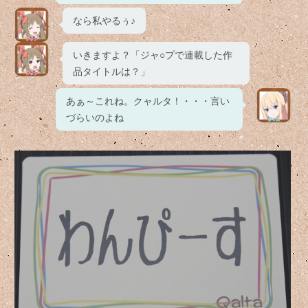
なら私やるぅ♪
いきますよ？「ジャ○プで連載した作
品タイトルは？」
あぁ～これね。クャルタ！・・・言い
づらいのよね