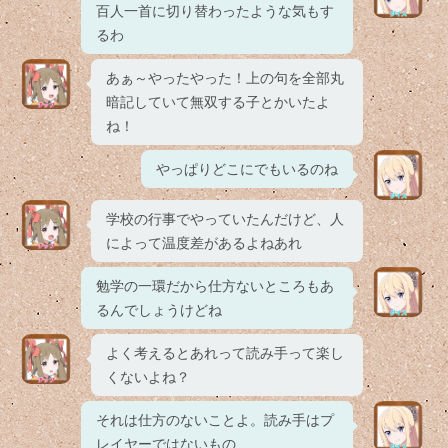
百人一首に切り替わったような気もす
るわ
あぁ～やったやった！上の句を全部丸
暗記していて無双する子とかいたよ
ね！
やっぱりどこにでもいるのね
学校の行事でやっていたんだけど、人
によって温度差があるよねあれ
勉学の一環だから仕方ないところもあ
るんでしょうけどね
よく考えるとあれって読み手って楽し
くないよね？
それは仕方のないことよ。読み手はプ
レイヤーではないもの