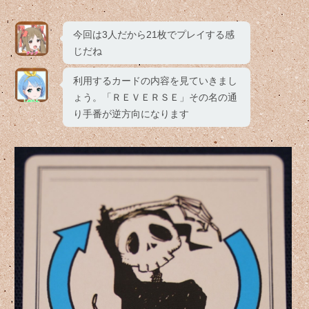
今回は3人だから21枚でプレイする感
じだね
利用するカードの内容を見ていきまし
ょう。「ＲＥＶＥＲＳＥ」その名の通
り手番が逆方向になります