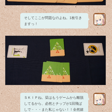
そしてここが問題なのよね。1枚引き
ますっ！
ＳＫＩＰね。栞はもうゲームから離脱
してるから、必然とチップが1回飛ば
しで・・・また私じゃない！！全然嬉