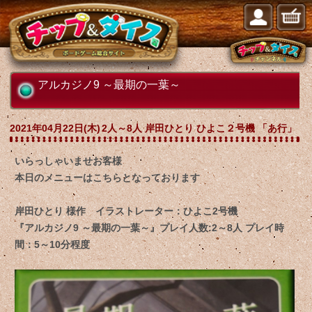
アルカジノ9 ～最期の一葉～
2021年04月22日(木)
2人～8人 岸田ひとり ひよこ２号機 「あ行」
いらっしゃいませお客様
本日のメニューはこちらとなっております
岸田ひとり 様作 イラストレーター：ひよこ2号機
『アルカジノ9 ～最期の一葉～』プレイ人数:2～8人 プレイ時
間：5～10分程度