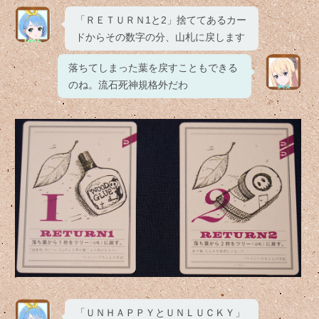
「ＲＥＴＵＲＮ1と2」捨ててあるカー
ドからその数字の分、山札に戻します
落ちてしまった葉を戻すこともできる
のね。流石死神規格外だわ
「ＵＮＨＡＰＰＹとＵＮＬＵＣＫＹ」