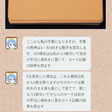
ここから私の手番になりますが、手番
の死神は1～3の好きな数字を宣言しま
す。1の場合は山札から1枚引いて自分
の手元に表向きに置いて、カード記載
の効果を得ます
2を宣言した場合は、これも最初山札
から1枚を取りますがそのカードは裏
向きのまま落ち葉として捨てて、更に
もう1枚引いてそちらのカードは自分
の手元に表向きに置きカード記載の効
果を得ます