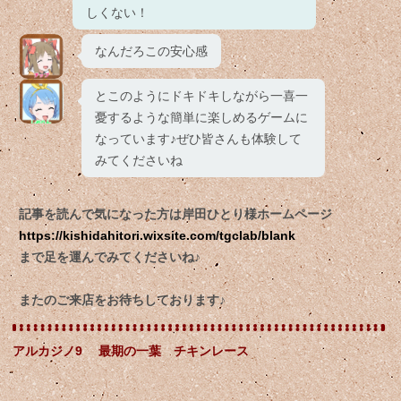
しくない！
なんだろこの安心感
とこのようにドキドキしながら一喜一
憂するような簡単に楽しめるゲームに
なっています♪ぜひ皆さんも体験して
みてくださいね
記事を読んで気になった方は岸田ひとり様ホームページ
https://kishidahitori.wixsite.com/tgclab/blank
まで足を運んでみてくださいね♪
またのご来店をお待ちしております♪
アルカジノ9 最期の一葉 チキンレース