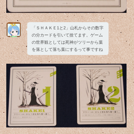
「ＳＨＡＫＥ1と2」山札からその数字
の分カードを引いて捨てます。ゲーム
の世界観としては死神がツリーから葉
を落として落ち葉にするって事ですね