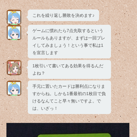
これを繰り返し勝敗を決めます♪
ゲームに慣れたら7点先取するという
ルールもありますが、まずは一回プレ
イしてみましょう！という事で私は1
を宣言します
1枚引いて書いてある効果を得るんだ
よね？
手元に置いたカードは勝利点になりま
すからね。しかも1番最初の1枚目で負
けるなんてこと早々無いですよ。で
は、いざっ！