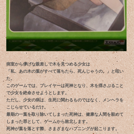
病室から儚げな眼差しで木を見つめる少女は
「私、あの木の葉がすべて落ちたら、死んじゃうの。」と呟い
た。
このゲームでは、プレイヤーは死神となり、木を揺さぶること
で少女を絶命させようとします。
ただし、少女の病は、生死に関わるものではなく、メンヘラを
こじらせているだけ。
最期の一葉を取り除いてしまった死神は、健康な人間を殺めて
しまった罪として、ゲームから敗北します。
死神が葉を落とす際、さまざまなハプニングが起こります。