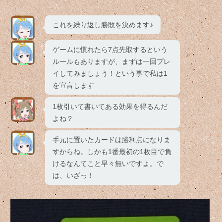
これを繰り返し勝敗を決めます♪
ゲームに慣れたら7点先取するという
ルールもありますが、まずは一回プレ
イしてみましょう！という事で私は1
を宣言します
1枚引いて書いてある効果を得るんだ
よね？
手元に置いたカードは勝利点になりま
すからね。しかも1番最初の1枚目で負
けるなんてこと早々無いですよ。で
は、いざっ！