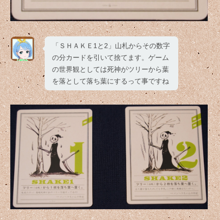
「ＳＨＡＫＥ1と2」山札からその数字
の分カードを引いて捨てます。ゲーム
の世界観としては死神がツリーから葉
を落として落ち葉にするって事ですね