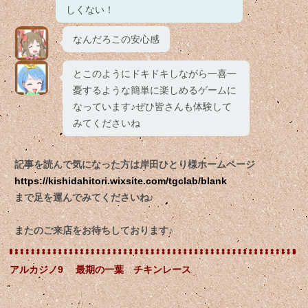
しくない！
なんだろこの安心感
とこのようにドキドキしながら一喜一
憂するような簡単に楽しめるゲームに
なっています♪ぜひ皆さんも体験して
みてくださいね
記事を読んで気になった方は岸田ひとり様ホームページ
https://kishidahitori.wixsite.com/tgclab/blank
まで足を運んでみてくださいね♪
またのご来店をお待ちしております♪
アルカジノ9 最期の一葉 チキンレース