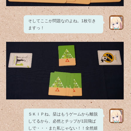
そしてここが問題なのよね。1枚引き
ますっ！
ＳＫＩＰね。栞はもうゲームから離脱
してるから、必然とチップが1回飛ば
しで・・・また私じゃない！！全然嬉