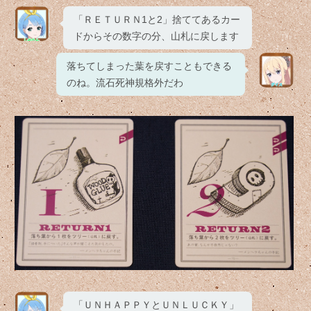
「ＲＥＴＵＲＮ1と2」捨ててあるカー
ドからその数字の分、山札に戻します
落ちてしまった葉を戻すこともできる
のね。流石死神規格外だわ
「ＵＮＨＡＰＰＹとＵＮＬＵＣＫＹ」