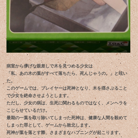
病室から儚げな眼差しで木を見つめる少女は
「私、あの木の葉がすべて落ちたら、死んじゃうの。」と呟い
た。
このゲームでは、プレイヤーは死神となり、木を揺さぶること
で少女を絶命させようとします。
ただし、少女の病は、生死に関わるものではなく、メンヘラを
こじらせているだけ。
最期の一葉を取り除いてしまった死神は、健康な人間を殺めて
しまった罪として、ゲームから敗北します。
死神が葉を落とす際、さまざまなハプニングが起こります。