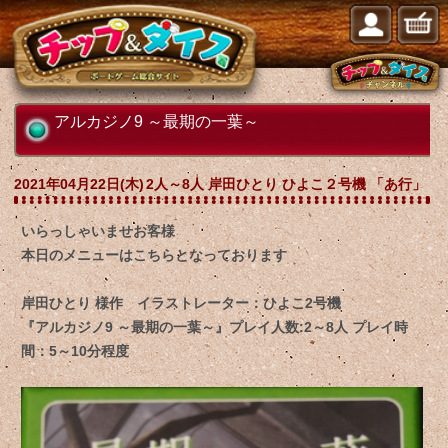
アルカジノ9 ～最期の一葉～
2021年04月22日(木)
2人～8人 岸田ひとり ひよこ２号機 「あ行」
いらっしゃいませお客様
本日のメニューはこちらとなっております
岸田ひとり 様作 イラストレーター：ひよこ2号機
『アルカジノ9 ～最期の一葉～』プレイ人数:2～8人 プレイ時
間：5～10分程度