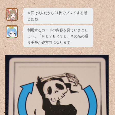
今回は3人だから21枚でプレイする感
じだね
利用するカードの内容を見ていきまし
ょう。「ＲＥＶＥＲＳＥ」その名の通
り手番が逆方向になります