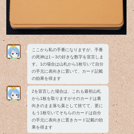
ここから私の手番になりますが、手番
の死神は1～3の好きな数字を宣言しま
す。1の場合は山札から1枚引いて自分
の手元に表向きに置いて、カード記載
の効果を得ます
2を宣言した場合は、これも最初山札
から1枚を取りますがそのカードは裏
向きのまま落ち葉として捨てて、更に
もう1枚引いてそちらのカードは自分
の手元に表向きに置きカード記載の効
果を得ます