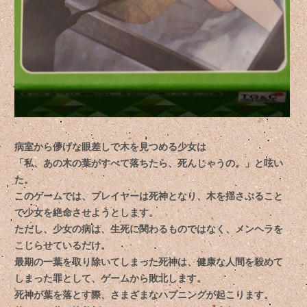
病室から儚げな眼差しで木を見つめる少女は
「私、あの木の葉がすべて落ちたら、死んじゃうの。」と呟い
た。
このゲームでは、プレイヤーは死神となり、木を揺さぶること
で少女を絶命させようとします。
ただし、少女の病は、生死に関わるものではなく、メンヘラを
こじらせているだけ。
最期の一葉を取り除いてしまった死神は、健康な人間を殺めて
しまった罪として、ゲームから敗北します。
死神が葉を落とす際、さまざまなハプニングが起こります。