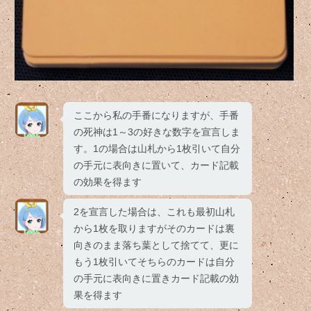
ここから私の手番になりますが、手番
の死神は1～3の好きな数字を宣言しま
す。1の場合は山札から1枚引いて自分
の手元に表向きに置いて、カード記載
の効果を得ます
2を宣言した場合は、これも最初山札
から1枚を取りますがそのカードは裏
向きのまま落ち葉として捨てて、更に
もう1枚引いてそちらのカードは自分
の手元に表向きに置きカード記載の効
果を得ます