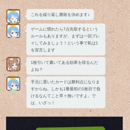
これを繰り返し勝敗を決めます♪
ゲームに慣れたら7点先取するという
ルールもありますが、まずは一回プレ
イしてみましょう！という事で私は1
を宣言します
1枚引いて書いてある効果を得るんだ
よね？
手元に置いたカードは勝利点になりま
すからね。しかも1番最初の1枚目で負
けるなんてこと早々無いですよ。で
は、いざっ！