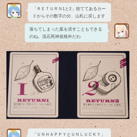
「ＲＥＴＵＲＮ1と2」捨ててあるカー
ドからその数字の分、山札に戻します
落ちてしまった葉を戻すこともできる
のね。流石死神規格外だわ
「ＵＮＨＡＰＰＹとＵＮＬＵＣＫＹ」