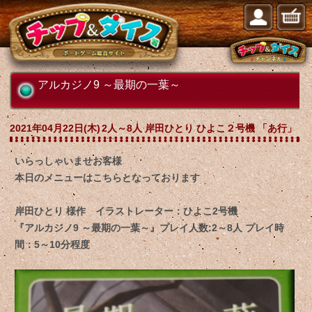
アルカジノ9 ～最期の一葉～
2021年04月22日(木)
2人～8人 岸田ひとり ひよこ２号機 「あ行」
いらっしゃいませお客様
本日のメニューはこちらとなっております
岸田ひとり 様作 イラストレーター：ひよこ2号機
『アルカジノ9 ～最期の一葉～』プレイ人数:2～8人 プレイ時
間：5～10分程度