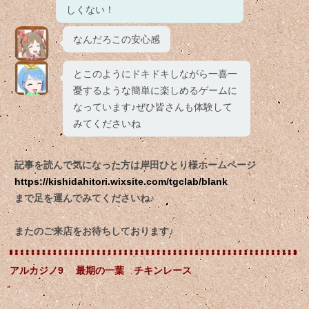
しくない！
なんだろこの安心感
とこのようにドキドキしながら一喜一
憂するような簡単に楽しめるゲームに
なっています♪ぜひ皆さんも体験して
みてくださいね
記事を読んで気になった方は岸田ひとり様ホームページ
https://kishidahitori.wixsite.com/tgclab/blank
まで足を運んでみてくださいね♪
またのご来店をお待ちしております♪
アルカジノ9 最期の一葉 チキンレース