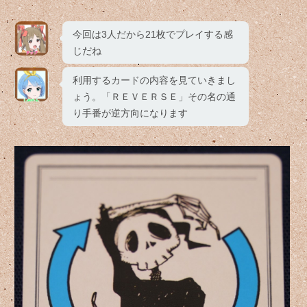
今回は3人だから21枚でプレイする感
じだね
利用するカードの内容を見ていきまし
ょう。「ＲＥＶＥＲＳＥ」その名の通
り手番が逆方向になります