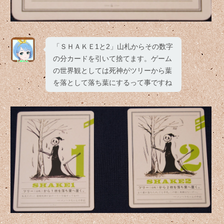
「ＳＨＡＫＥ1と2」山札からその数字
の分カードを引いて捨てます。ゲーム
の世界観としては死神がツリーから葉
を落として落ち葉にするって事ですね