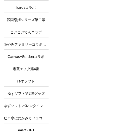
karoyコラボ
戦国恋姫シリーズ第二幕
こげこげてんコラボ
あやみファミリーコラボカフェ2
Canvas+Gardenコラボ
喫茶エノグ第4期
ゆずソフト
ゆずソフト第2弾グッズ
ゆずソフト バレンタインコラボ
ピロ水はにかみカフェコラボグッズ
PARQUET