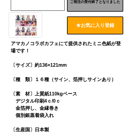
ご発注の受付終了となりました
★お気に入り登録
アマカノコラボカフェにて提供されたミニ色紙が登
場です！
〔サイズ〕約136×121mm
〔種 類〕１６種（サイン、箔押しサインあり）
〔素 材〕上質紙110kgベース
デジタル印刷4ｃ/0ｃ
金箔押し、金縁巻き
個別銀蒸着袋入れ
〔生産国〕日本製