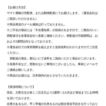
【お届け方法】
ヤマト運輸の宅配便、または郵便配達にてお届けします。（運送会社は
ご指定いただけません）
※商品発送のメール連絡は行っておりません。
※ご不在の場合には「不在通知票」が投函されますので、ご都合のいい
再配達日を各運送会社へ直接ご連絡ください。再配達の可能期間は、お
およそ1週間以内となっております。
※運送会社での保管期限を超えますと追加送料がかかりますのでご注意
ください。
再配達の場合、着払いにて送料をご負担いただく場合がございます。
※長期不在など、受取れないご事情がございましたら、事前にメールで
ご連絡お願いします。
※商品のお届けは、日本国内のみとさせていただきます。
【発送時期について】
現在、大変注文が多くご注文日より1週間～1カ月ほど発送までにお時間
を頂いております。
在庫があるもの、早く準備が出来るものは順次発送手続きを行っており