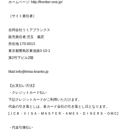
ホームページ: http://frontier-one.jp/
［サイト責任者］
合同会社リミアブランクス
販売責任者:児玉 義宏
所在地:170-0013
東京都豊島区東池袋3-10-1
第2竹下ビル2階
Mail:info@limia-branks.jp
【お支払い方法】
・クレジットカード払い
下記クレジットカードがご利用いただけます。
代金の引き落としは、各カード会社の引き落とし日となります。
[ＪＣＢ・ＶＩＳＡ・ＭＡＳＴＥＲ・ＡＭＥＸ・ＤＩＮＥＲＳ・ＯＭＣ]
・代金引換払い