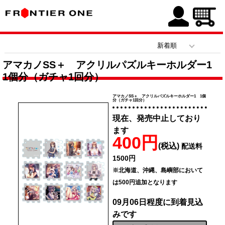
アマカノSS＋ アクリルパズルキーホルダー1
1個分（ガチャ1回分）
アマカノSS＋ アクリルパズルキーホルダー1 1個
分（ガチャ1回分）
現在、発売中止しており
ます
400円
(税込)
配送料
1500円
※北海道、沖縄、島嶼部において
は500円追加となります
09月06日程度に到着見込
みです