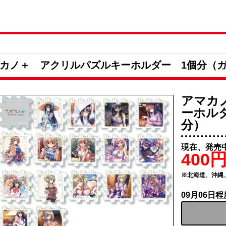
カノ＋ アクリルパズルキーホルダー 1個分（ガ
アマカ
ーホル
分）
現在、発売
400
※北海道、沖縄
09月06日