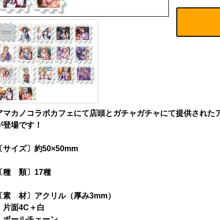
アマカノコラボカフェにて店頭とガチャガチャにて提供された
が登場です！
〔サイズ〕約50×50mm
〔種 類〕17種
〔素 材〕アクリル（厚み3mm）
片面4C＋白
ボールチェーン