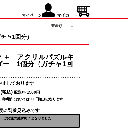
マイページ
マイカート
チャ1回分）
ノ＋ アクリルパズルキ
ダー 1個分（ガチャ1回
中止しております
円
(税込)
配送料 1500円
、島嶼部においては500円追加となります
程度に到着見込みです
ご発注の受付終了となりました