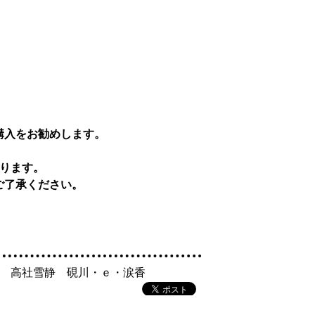
購入をお勧めします。
なります。
ご了承ください。
奏 高社雪静 硯川・ｅ・涙香