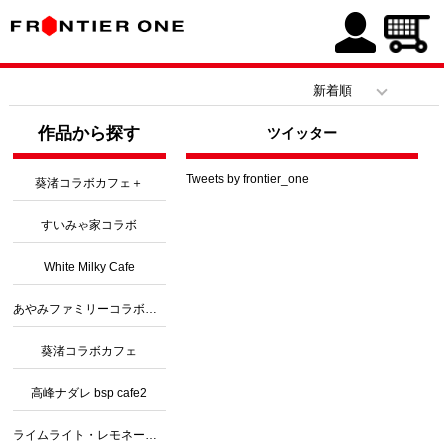
作品から探す
ツイッター
Tweets by frontier_one
葵渚コラボカフェ＋
すいみゃ家コラボ
White Milky Cafe
あやみファミリーコラボカフェ３
葵渚コラボカフェ
高峰ナダレ bsp cafe2
ライムライト・レモネードジャムコラボ