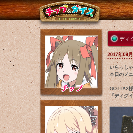
ディ
2017年09月
いらっし
本日のメ
GOTTA
『ディグイ