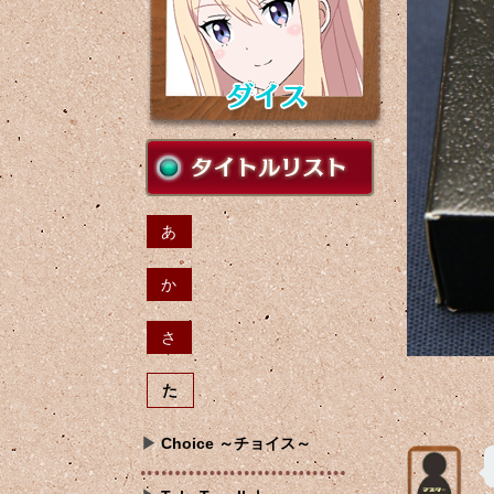
あ
か
さ
た
Choice ～チョイス～