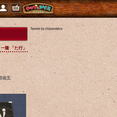
Tweets by chipanddice
川 一隆 「た行」
田佑五