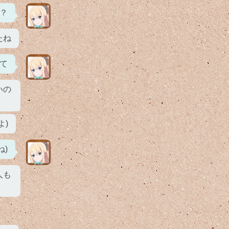
？
たね
て
いの
よ)
)
人も