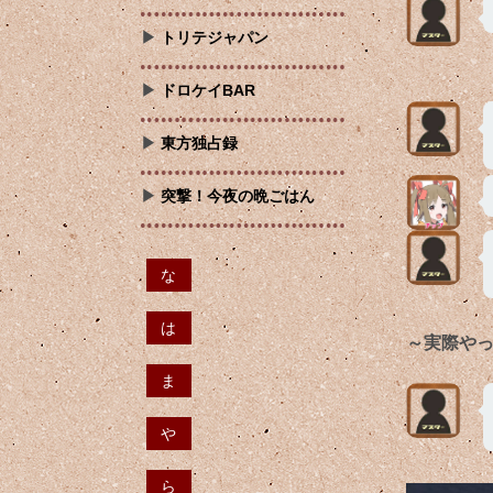
トリテジャパン
ドロケイBAR
東方独占録
突撃！今夜の晩ごはん
な
は
～実際や
ま
や
ら