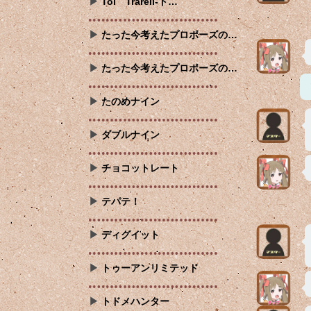
Tol Trarell-ト…
たった今考えたプロポーズの…
たった今考えたプロポーズの…
たのめナイン
ダブルナイン
チョコットレート
テパテ！
ディグイット
トゥーアンリミテッド
トドメハンター