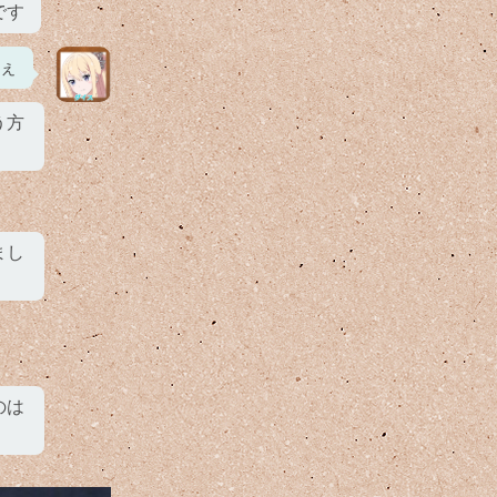
です
ぇ
う方
まし
のは