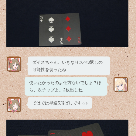
ダイスちゃん、いきなりスペ3返しの
可能性を切ったね
使いたかったのよ仕方ないでしょ？ほ
ら、次チップよ。2枚出しね
ではでは早速5飛ばしですぅ♪