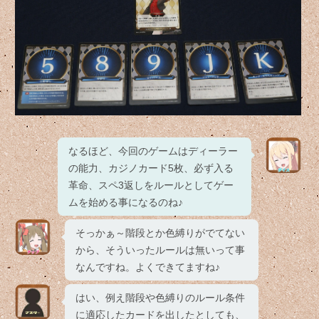
なるほど、今回のゲームはディーラー
の能力、カジノカード5枚、必ず入る
革命、スペ3返しをルールとしてゲー
ムを始める事になるのね♪
そっかぁ～階段とか色縛りがでてない
から、そういったルールは無いって事
なんですね。よくできてますね♪
はい、例え階段や色縛りのルール条件
に適応したカードを出したとしても、