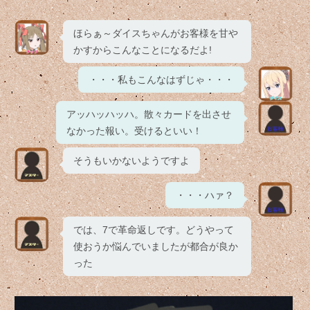
ほらぁ～ダイスちゃんがお客様を甘や
かすからこんなことになるだよ!
・・・私もこんなはずじゃ・・・
アッハッハッハ。散々カードを出させ
なかった報い。受けるといい！
そうもいかないようですよ
・・・ハァ？
では、7で革命返しです。どうやって
使おうか悩んでいましたが都合が良か
った