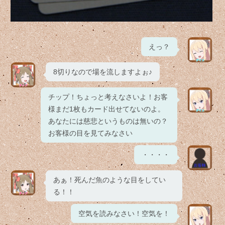
えっ？
8切りなので場を流しますよぉ♪
チップ！ちょっと考えなさいよ！お客
様まだ1枚もカード出せてないのよ。
あなたには慈悲というものは無いの？
お客様の目を見てみなさい
・・・・
あぁ！死んだ魚のような目をしてい
る！！
空気を読みなさい！空気を！