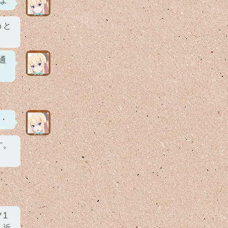
よ
うと
通
・
す。
1
も近