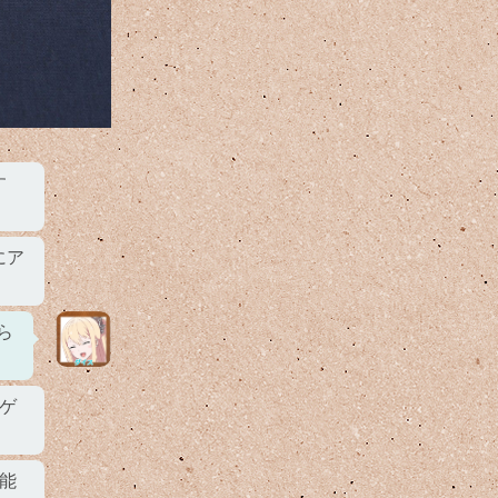
す
にア
ら
ゲ
能