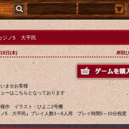
カジノ5 大平民
18日(木)
岸田
ゃいませお客様
ニューはこちらとなっております
様作 イラスト：ひよこ2号機
ノ5 大平民』プレイ人数3～6人用 プレイ時間5～10分程度