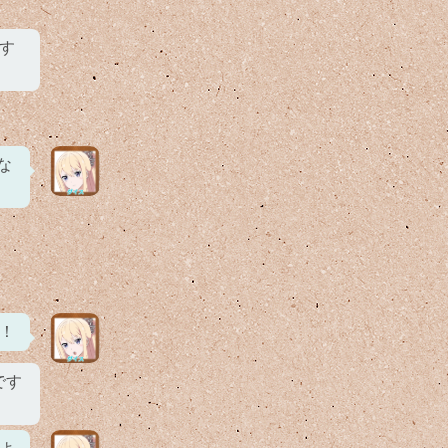
す
な
！
です