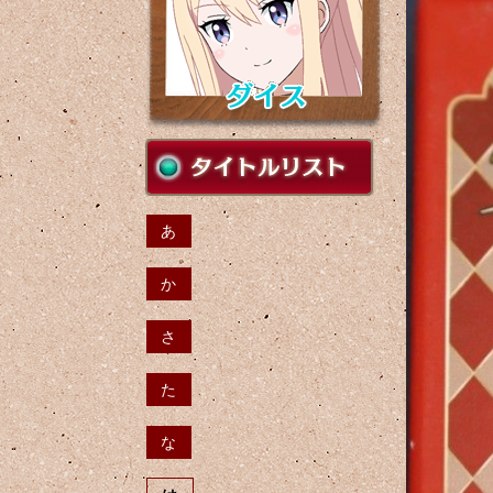
あ
か
さ
た
な