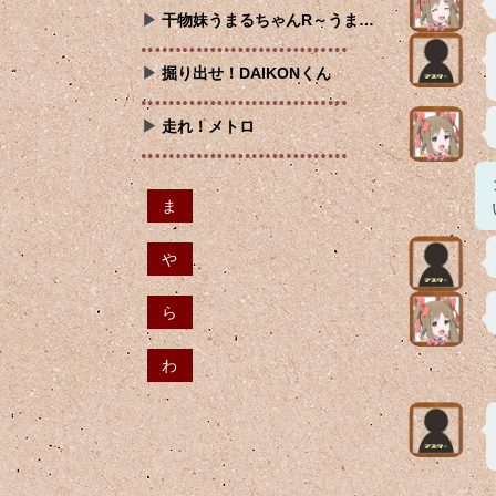
干物妹うまるちゃんR～うま…
掘り出せ！DAIKONくん
走れ！メトロ
ま
や
ら
わ