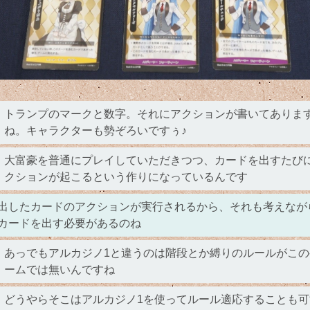
トランプのマークと数字。それにアクションが書いてありま
ね。キャラクターも勢ぞろいですぅ♪
大富豪を普通にプレイしていただきつつ、カードを出すたび
クションが起こるという作りになっているんです
出したカードのアクションが実行されるから、それも考えなが
カードを出す必要があるのね
あっでもアルカジノ1と違うのは階段とか縛りのルールがこの
ームでは無いんですね
どうやらそこはアルカジノ1を使ってルール適応することも可