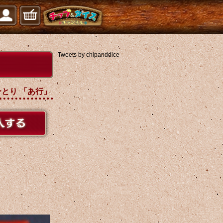
Tweets by chipanddice
ひとり 「あ行」