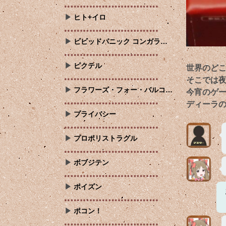
ヒト+イロ
ビビッドパニック コンガラ…
ピクテル
世界のど
そこでは
フラワーズ・フォー・バルコ…
今宵のゲ
ディーラ
プライバシー
プロポリストラグル
ボブジテン
ポイズン
ポコン！