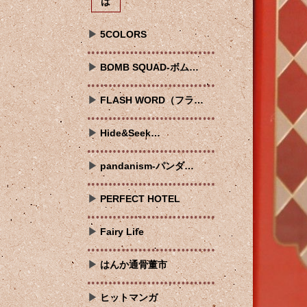
は
5COLORS
BOMB SQUAD-ボム…
FLASH WORD（フラ…
Hide&Seek…
pandanism-パンダ…
PERFECT HOTEL
Fairy Life
はんか通骨董市
ヒットマンガ