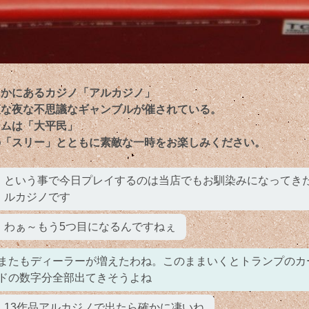
こかにあるカジノ「アルカジノ」
夜な夜な不思議なギャンブルが催されている。
ームは「大平民」
の「スリー」とともに素敵な一時をお楽しみください。
という事で今日プレイするのは当店でもお馴染みになってき
ルカジノです
わぁ～もう5つ目になるんですねぇ
またもディーラーが増えたわね。このままいくとトランプのカ
ドの数字分全部出てきそうよね
13作品アルカジノで出たら確かに凄いね