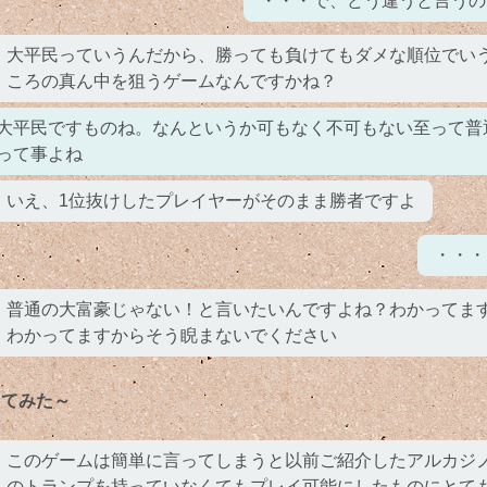
・・・で、どう違うと言うの
大平民っていうんだから、勝っても負けてもダメな順位でい
ころの真ん中を狙うゲームなんですかね？
大平民ですものね。なんというか可もなく不可もない至って普
って事よね
いえ、1位抜けしたプレイヤーがそのまま勝者ですよ
・・・
普通の大富豪じゃない！と言いたいんですよね？わかってま
わかってますからそう睨まないでください
ってみた～
このゲームは簡単に言ってしまうと以前ご紹介したアルカジノ
のトランプを持っていなくてもプレイ可能にしたものにとて