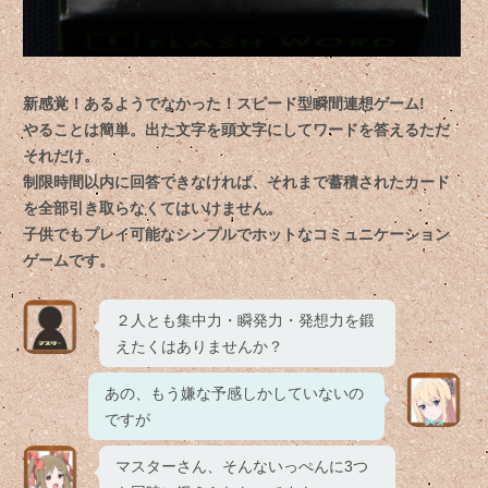
新感覚！あるようでなかった！スピード型瞬間連想ゲーム!
やることは簡単。出た文字を頭文字にしてワードを答えるただ
それだけ。
制限時間以内に回答できなければ、それまで蓄積されたカード
を全部引き取らなくてはいけません。
子供でもプレイ可能なシンプルでホットなコミュニケーション
ゲームです。
２人とも集中力・瞬発力・発想力を鍛
えたくはありませんか？
あの、もう嫌な予感しかしていないの
ですが
マスターさん、そんないっぺんに3つ