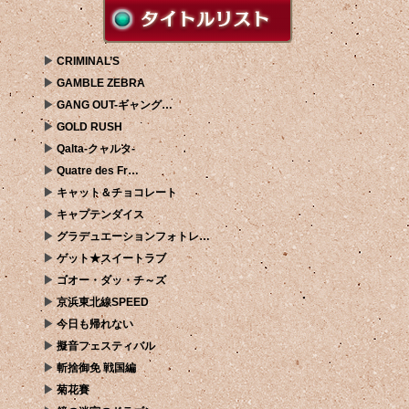
CRIMINAL’S
GAMBLE ZEBRA
GANG OUT-ギャング…
GOLD RUSH
Qalta-クャルタ-
Quatre des Fr…
キャット＆チョコレート
キャプテンダイス
グラデュエーションフォトレ…
ゲット★スイートラブ
ゴオー・ダッ・チ～ズ
京浜東北線SPEED
今日も帰れない
擬音フェスティバル
斬捨御免 戦国編
菊花賽