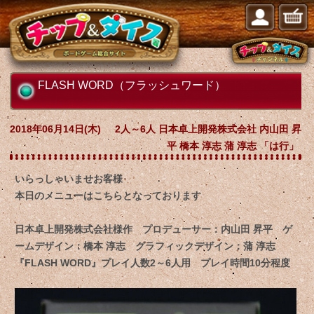
FLASH WORD（フラッシュワード）
2018年06月14日(木)
2人～6人 日本卓上開発株式会社 内山田 昇
平 橋本 淳志 蒲 淳志 「は行」
いらっしゃいませお客様
本日のメニューはこちらとなっております
日本卓上開発株式会社様作 プロデューサー：内山田 昇平 ゲ
ームデザイン：橋本 淳志 グラフィックデザイン：蒲 淳志
『FLASH WORD』プレイ人数2～6人用 プレイ時間10分程度