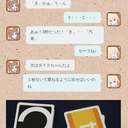
「き」かぁ。う～ん
3・・・2・・・
あぁ！3秒だった！「き」・・「汽
車」
セーフね♪
次はダイスちゃんだよ
１枚引いて重ねるように出せばいいの
ね