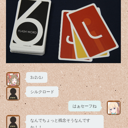
3♪2♪1♪
シルクロード
はぁセーフね
なんでちょっと残念そうなんです
か！！