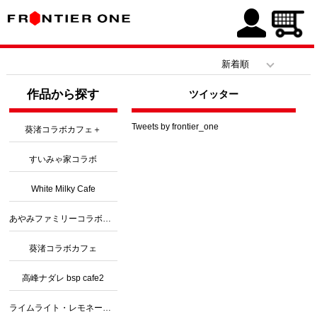
作品から探す
ツイッター
Tweets by frontier_one
葵渚コラボカフェ＋
すいみゃ家コラボ
White Milky Cafe
あやみファミリーコラボカフェ３
葵渚コラボカフェ
高峰ナダレ bsp cafe2
ライムライト・レモネードジャムコラボ