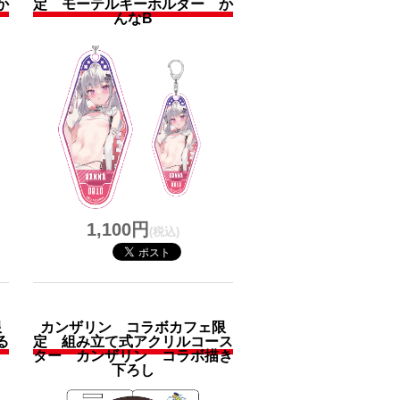
か
定 モーテルキーホルダー か
んなB
1,100円
(税込)
限
カンザリン コラボカフェ限
る
定 組み立て式アクリルコース
ター カンザリン コラボ描き
下ろし