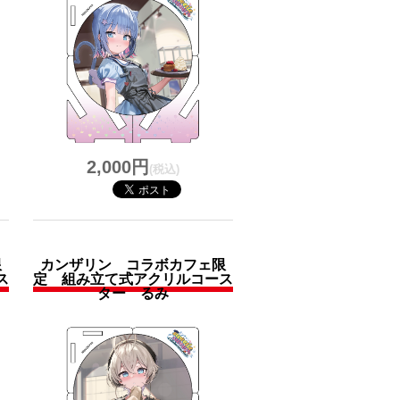
2,000円
(税込)
限
カンザリン コラボカフェ限
ス
定 組み立て式アクリルコース
ター るみ