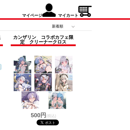
マイページ
マイカート
限
カンザリン コラボカフェ限
定 クリーナークロス
500円
(税込)