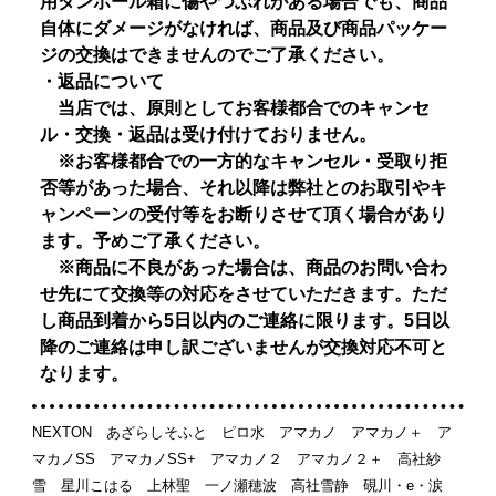
用ダンボール箱に傷やつぶれがある場合でも、商品
自体にダメージがなければ、商品及び商品パッケー
ジの交換はできませんのでご了承ください。
・返品について
当店では、原則としてお客様都合でのキャンセ
ル・交換・返品は受け付けておりません。
※お客様都合での一方的なキャンセル・受取り拒
否等があった場合、それ以降は弊社とのお取引やキ
ャンペーンの受付等をお断りさせて頂く場合があり
ます。予めご了承ください。
※商品に不良があった場合は、商品のお問い合わ
せ先にて交換等の対応をさせていただきます。ただ
し商品到着から5日以内のご連絡に限ります。5日以
降のご連絡は申し訳ございませんが交換対応不可と
なります。
NEXTON あざらしそふと ピロ水 アマカノ アマカノ＋ ア
マカノSS アマカノSS+ アマカノ２ アマカノ２＋ 高社紗
雪 星川こはる 上林聖 一ノ瀬穂波 高社雪静 硯川・e・涙