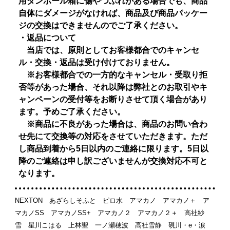
用ダンボール箱に傷やつぶれがある場合でも、商品
自体にダメージがなければ、商品及び商品パッケー
ジの交換はできませんのでご了承ください。
・返品について
当店では、原則としてお客様都合でのキャンセ
ル・交換・返品は受け付けておりません。
※お客様都合での一方的なキャンセル・受取り拒
否等があった場合、それ以降は弊社とのお取引やキ
ャンペーンの受付等をお断りさせて頂く場合があり
ます。予めご了承ください。
※商品に不良があった場合は、商品のお問い合わ
せ先にて交換等の対応をさせていただきます。ただ
し商品到着から5日以内のご連絡に限ります。5日以
降のご連絡は申し訳ございませんが交換対応不可と
なります。
NEXTON あざらしそふと ピロ水 アマカノ アマカノ＋ ア
マカノSS アマカノSS+ アマカノ２ アマカノ２＋ 高社紗
雪 星川こはる 上林聖 一ノ瀬穂波 高社雪静 硯川・e・涙