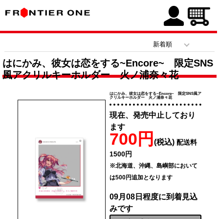
はにかみ、彼女は恋をする~Encore~ 限定SNS
風アクリルキーホルダー 火ノ浦奈々花
はにかみ、彼女は恋をする~Encore~ 限定SNS風ア
クリルキーホルダー 火ノ浦奈々花
現在、発売中止しており
ます
700円
(税込)
配送料
1500円
※北海道、沖縄、島嶼部において
は500円追加となります
09月08日程度に到着見込
みです