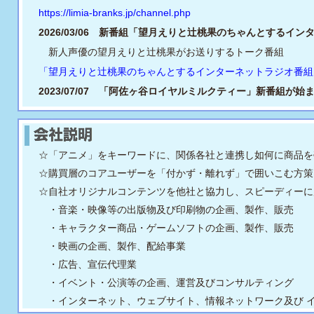
https://limia-branks.jp/channel.php
2026/03/06 新番組「望月えりと辻桃果のちゃんとするイ
新人声優の望月えりと辻桃果がお送りするトーク番組
「望月えりと辻桃果のちゃんとするインターネットラジオ番組
2023/07/07 「阿佐ヶ谷ロイヤルミルクティー」新番組が始
新番組のサイトはこちらから
もご覧いただけます、７月７日
☆「アニメ」をキーワードに、関係各社と連携し如何に商品を
☆購買層のコアユーザーを「付かず・離れず」で囲いこむ方策
☆自社オリジナルコンテンツを他社と協力し、スピーディーに
・音楽・映像等の出版物及び印刷物の企画、製作、販売
・キャラクター商品・ゲームソフトの企画、製作、販売
・映画の企画、製作、配給事業
・広告、宣伝代理業
・イベント・公演等の企画、運営及びコンサルティング
・インターネット、ウェブサイト、情報ネットワーク及び 