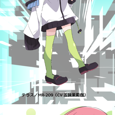
テラス／MR-209（CV 五味茉莉伽）