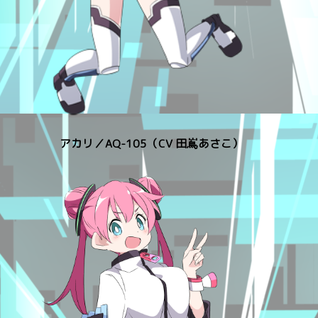
アカリ／AQ-105（CV 田嶌あさこ）